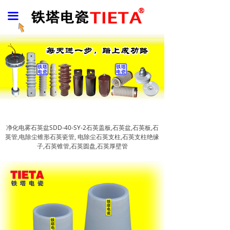
TIETA首页
끀
联系铁塔
产品展示
合作伙伴
下载资料
关于铁塔
净化电雾石英盆SDD-40-SY-2石英盖板,石英盆,石英板,石
英管,电除尘锥形石英瓷管, 电除尘石英支柱,石英支柱绝缘
子,石英锥管,石英圆盘,石英厚壁管
案例中心