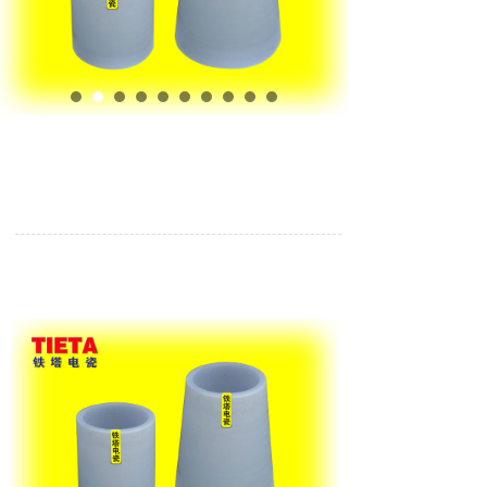
●企业官网●铜川电瓷铁塔电瓷制造TIETA牌静电除尘器用
瓷绝缘子-承重石英管,支撑石英管,承压石英管,绝缘石英
管,电除雾石英管,湿电除尘石英管,高温电除尘石英管,锥形
石英瓷管,石英盖板,石英管盘,石英直管
铜川铁塔电瓷制造有限责任公司 石英盖板,石英盆,石英板,石英管,电除尘锥形石英瓷管,
电除尘石英支柱,石英支柱绝缘子,石英锥管,石英圆盘,石英厚壁管,石英套管