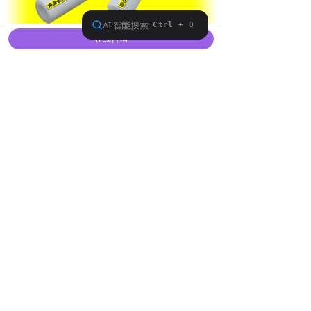
在线咨询
湿式电除尘厚壁石英管
除尘器石英管,湿式电除尘石英管,电捕焦石英管,煤气发生炉石英管,支撑石英管,绝缘石
英管,承重石英管,承压石英管,不透明石英管,石英盖板,石英直管,石英穿墙套管,石英支
柱,石英盘